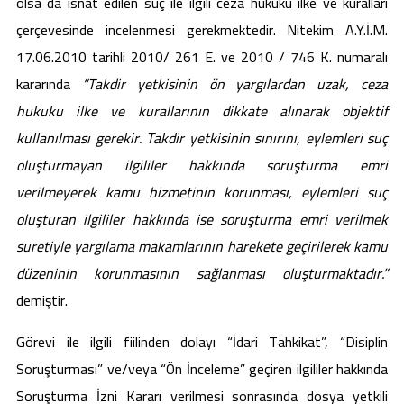
olsa da isnat edilen suç ile ilgili ceza hukuku ilke ve kuralları
çerçevesinde incelenmesi gerekmektedir. Nitekim A.Y.İ.M.
17.06.2010 tarihli 2010/ 261 E. ve 2010 / 746 K. numaralı
kararında
“Takdir yetkisinin ön yargılardan uzak, ceza
hukuku ilke ve kurallarının dikkate alınarak objektif
kullanılması gerekir. Takdir yetkisinin sınırını, eylemleri suç
oluşturmayan ilgililer hakkında soruşturma emri
verilmeyerek kamu hizmetinin korunması, eylemleri suç
oluşturan ilgililer hakkında ise soruşturma emri verilmek
suretiyle yargılama makamlarının harekete geçirilerek kamu
düzeninin korunmasının sağlanması oluşturmaktadır.”
demiştir.
Görevi ile ilgili fiilinden dolayı “İdari Tahkikat”, “Disiplin
Soruşturması” ve/veya “Ön İnceleme” geçiren ilgililer hakkında
Soruşturma İzni Kararı verilmesi sonrasında dosya yetkili