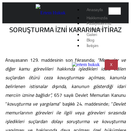
Anasayfa
Hakkımızda
Faaliyetlerimiz
SORUŞTURMA İZNI KARARINA İTIRAZ
Özgeçmiş
Galeri
Blog
İletişim
Anayasanın 129. maddesinin son fıkrasında;
“
Memurlar ve
X
diğer kamu görevlileri hakkında işledikleri iddia edilen
suçlardan ötürü ceza kovuşturması açılması, kanunla
belirlenen istisnalar dışında, kanunun gösterdiği idari
merciin iznine bağlıdır”,
657 sayılı Devlet Memurları Kanunu
“
kovuşturma ve yargılama
” başlıklı 24. maddesinde; “
Devlet
memurlarının görevleri ile ilgili veya görevleri sırasında
işledikleri suçlardan dolayı soruşturma ve kovuşturma
yapılması ve haklarında dava açılması özel hükümlere