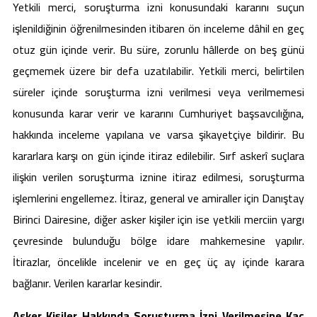
Yetkili merci, soruşturma izni konusundaki kararını suçun
işlenildiğinin öğrenilmesinden itibaren ön inceleme dâhil en geç
otuz gün içinde verir. Bu süre, zorunlu hâllerde on beş günü
geçmemek üzere bir defa uzatılabilir. Yetkili merci, belirtilen
süreler içinde soruşturma izni verilmesi veya verilmemesi
konusunda karar verir ve kararını Cumhuriyet başsavcılığına,
hakkında inceleme yapılana ve varsa şikayetçiye bildirir. Bu
kararlara karşı on gün içinde itiraz edilebilir. Sırf askerî suçlara
ilişkin verilen soruşturma iznine itiraz edilmesi, soruşturma
işlemlerini engellemez. İtiraz, general ve amiraller için Danıştay
Birinci Dairesine, diğer asker kişiler için ise yetkili merciin yargı
çevresinde bulunduğu bölge idare mahkemesine yapılır.
İtirazlar, öncelikle incelenir ve en geç üç ay içinde karara
bağlanır. Verilen kararlar kesindir.
Asker Kişiler Hakkında Soruşturma İzni Verilmesine Kaç